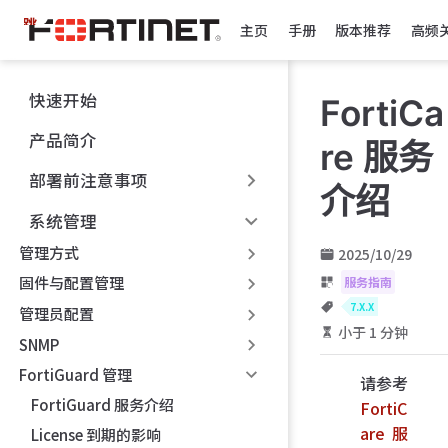
跳
主页
手册
版本推荐
高频
至
主
要
快速开始
FortiCa
內
容
产品简介
re 服务
部署前注意事项
介绍
系统管理
管理方式
2025/10/29
固件与配置管理
服务指南
7.X.X
管理员配置
小于 1 分钟
SNMP
FortiGuard 管理
请参考
FortiGuard 服务介绍
FortiC
are 服
License 到期的影响