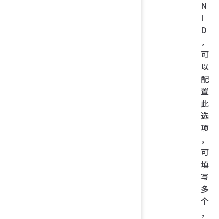
N
I
D
，
可
以
配
置
此
选
项
，
可
填
写
多
个
，