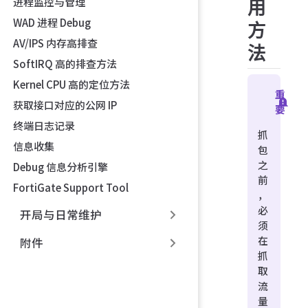
进程监控与管理
用
WAD 进程 Debug
方
AV/IPS 内存高排查
法
SoftIRQ 高的排查方法
Kernel CPU 高的定位方法
重
获取接口对应的公网 IP
要
终端日志记录
抓
信息收集
包
之
Debug 信息分析引擎
前
FortiGate Support Tool
，
必
开局与日常维护
须
在
附件
抓
取
流
量