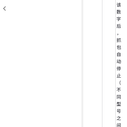
该
数
字
后
，
抓
包
自
动
停
止
（
不
同
型
号
之
间