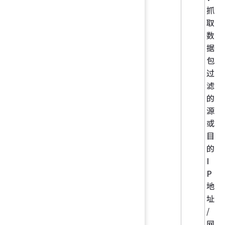
抓
取
数
据
包
过
滤
的
源
或
目
的
I
P
地
址
/
网