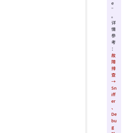
e
”
。
详
情
参
考
：
故
障
排
查
→
Sn
iff
er
、
De
bu
g