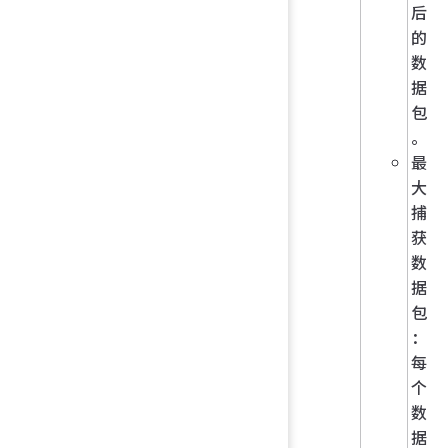
后
的
数
据
包
。
最
大
捕
获
数
据
包
：
每
个
数
据