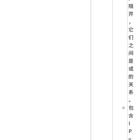
隔
开
，
它
们
之
间
是
或
的
关
系
。
包
含
I
P
v