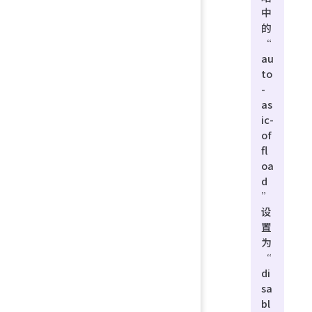
中
的
“
au
to
-
as
ic-
of
fl
oa
d
”
设
置
为
“
di
sa
bl