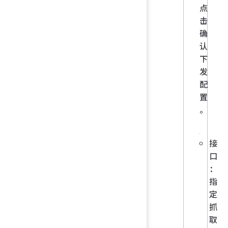
点
击
确
认
下
发
配
置
。
接
口
：
指
定
抓
取