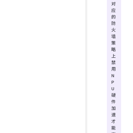
对
应
的
防
火
墙
策
略
上
禁
用
N
P
U
硬
件
加
速
才
能