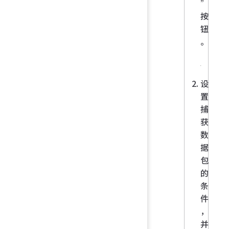
”
按
钮
。
设
置
捕
获
数
据
包
的
条
件
，
并