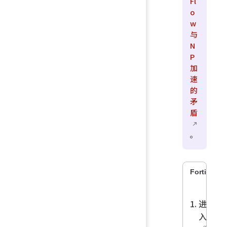
Fl
o
w
与
N
P
加
速
的
矛
盾
。
FortiOS 7.
进
入