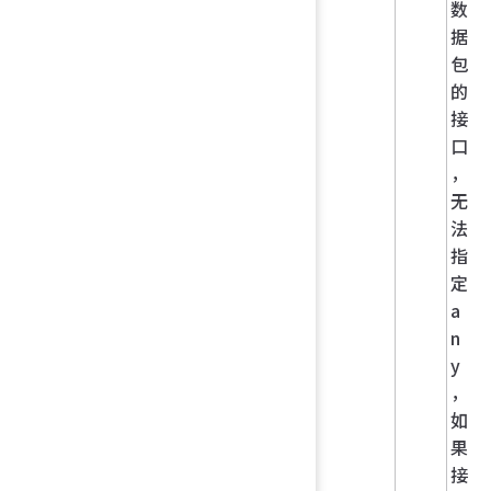
数
据
包
的
接
口
，
无
法
指
定
a
n
y
，
如
果
接