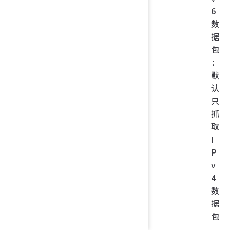
6
数
据
包
：
默
认
只
抓
取
I
P
v
4
数
据
包
，