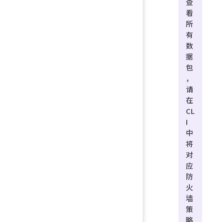
查
看
所
有
数
据
包
，
请
在
CL
I
中
将
对
应
防
火
墙
策
略