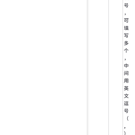
号
，
可
填
写
多
个
，
中
间
用
英
文
逗
号
（
,
）