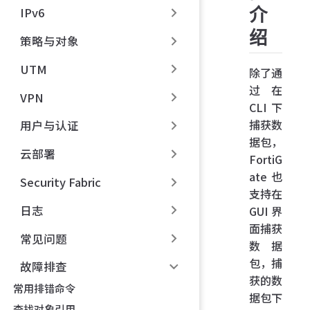
介
IPv6
绍
策略与对象
UTM
除了通
过在
VPN
CLI 下
捕获数
用户与认证
据包，
云部署
FortiG
ate 也
Security Fabric
支持在
日志
GUI 界
面捕获
常见问题
数据
包，捕
故障排查
获的数
常用排错命令
据包下
查找对象引用