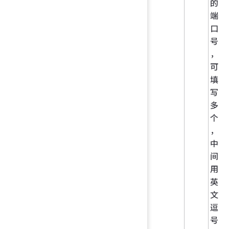
的
端
口
号
，
可
填
写
多
个
，
中
间
用
英
文
逗
号