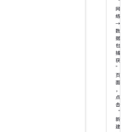
“
网
络
→
数
据
包
捕
获
”
页
面
，
点
击
“
新
建