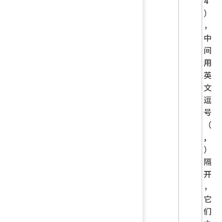
4
）
，
中
间
用
英
文
逗
号
（
,
）
隔
开
，
它
们