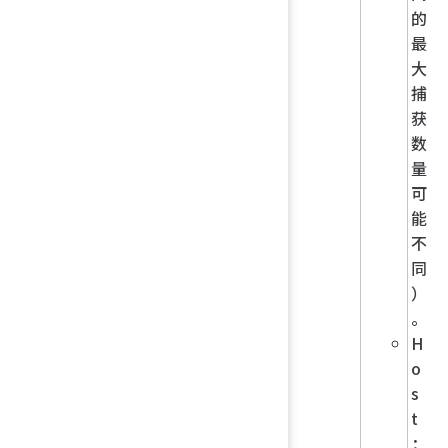
的
最
大
捕
获
数
量
可
能
不
同
）
。
H
o
s
t
：