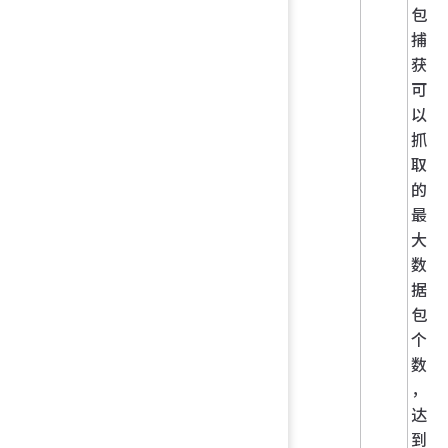
包
捕
获
可
以
抓
取
的
最
大
数
据
包
个
数
，
达
到