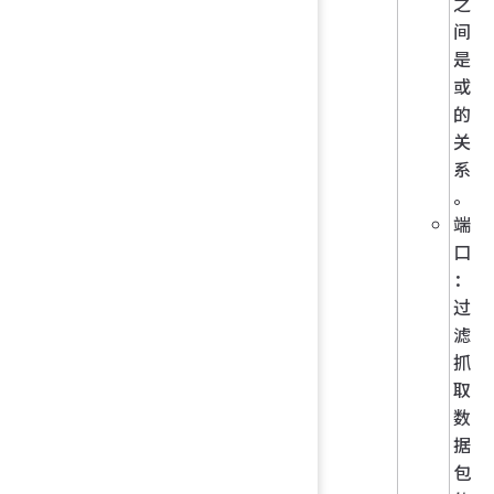
之
间
是
或
的
关
系
。
端
口
：
过
滤
抓
取
数
据
包