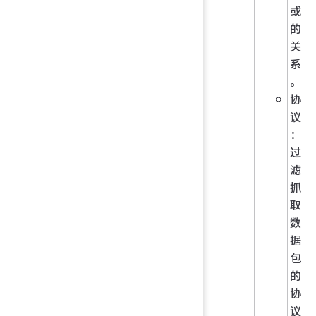
或
的
关
系
。
协
议
：
过
滤
抓
取
数
据
包
的
协
议