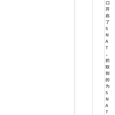
口
开
启
了
S
N
A
T
，
抓
取
到
的
为
S
N
A
T