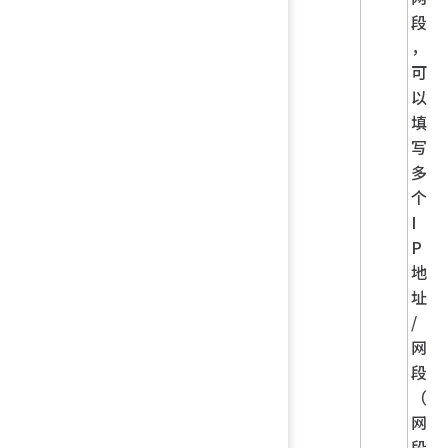
段
，
可
以
填
写
多
个
I
P
地
址
/
网
段
（
网
段