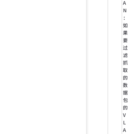
A
N
：
如
果
要
过
滤
抓
取
的
数
据
包
的
V
L
A