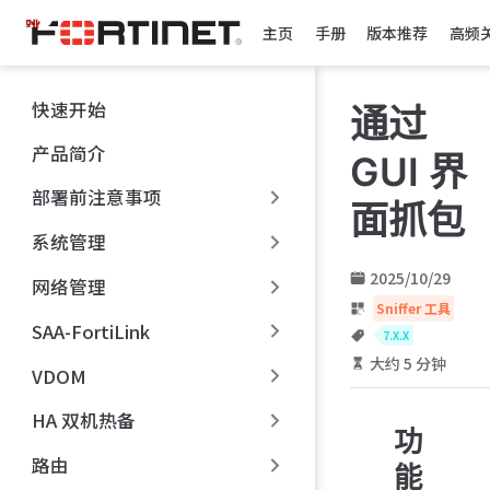
跳
主页
手册
版本推荐
高频
至
主
要
快速开始
通过
內
容
产品简介
GUI 界
部署前注意事项
面抓包
系统管理
2025/10/29
网络管理
Sniffer 工具
SAA-FortiLink
7.X.X
大约 5 分钟
VDOM
HA 双机热备
功
路由
能