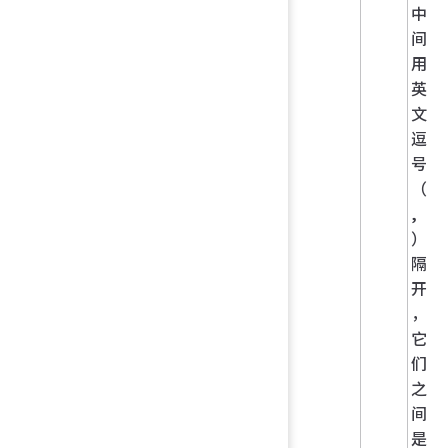
中
间
用
英
文
逗
号
（
,
）
隔
开
，
它
们
之
间
是