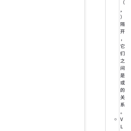
（
,
）
隔
开
，
它
们
之
间
是
或
的
关
系
。
V
L