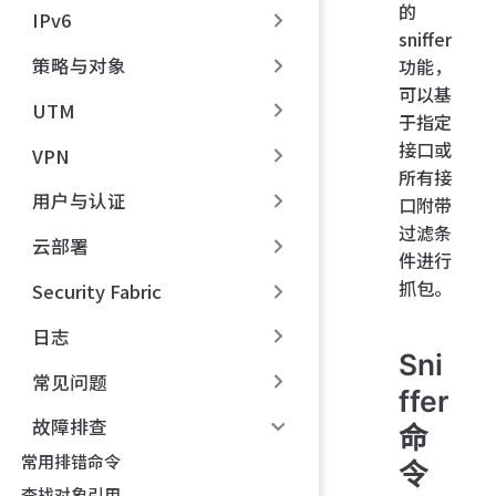
的
IPv6
sniffer
策略与对象
功能，
可以基
UTM
于指定
接口或
VPN
所有接
用户与认证
口附带
过滤条
云部署
件进行
抓包。
Security Fabric
日志
Sni
常见问题
ffer
故障排查
命
常用排错命令
令
查找对象引用