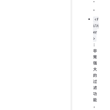
”
。
<f
ilt
er
>
：
非
常
强
大
的
过
滤
功
能
，