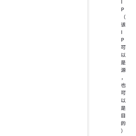
I
P
（
该
I
P
可
以
是
源
，
也
可
以
是
目
的
）