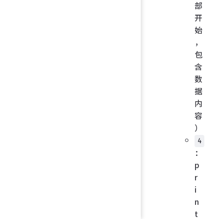
部
开
始
，
包
含
数
据
内
容
）
4
：
p
r
i
n
t