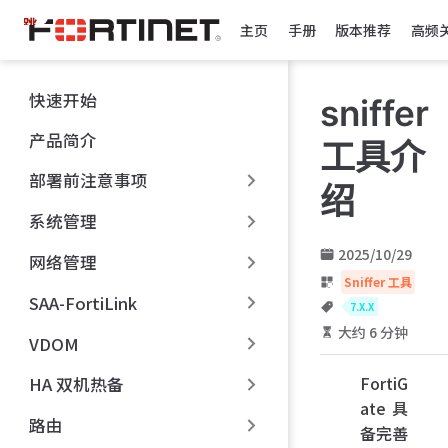
跳
主页
手册
版本推荐
高频
至
主
要
快速开始
sniffer
內
容
产品简介
工具介
部署前注意事项
绍
系统管理
2025/10/29
网络管理
Sniffer 工具
SAA-FortiLink
7.X.X
大约 6 分钟
VDOM
FortiG
HA 双机热备
ate 具
路由
备完善