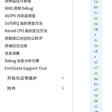
进程监控与管理
te
r> 
WAD 进程 Debug
<
v
AV/IPS 内存高排查
er
SoftIRQ 高的排查方法
bo
s
e
Kernel CPU 高的定位方法
> 
获取接口对应的公网 IP
<
c
终端日志记录
ou
n
t
信息收集
> 
Debug 信息分析引擎
<
t
sf
FortiGate Support Tool
or
开局与日常维护
ma
t> 
附件
<
f
ra
me
si
z
e