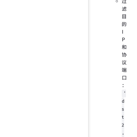
过
滤
目
的
I
P
和
协
议
端
口
：
'
d
s
t
2
.