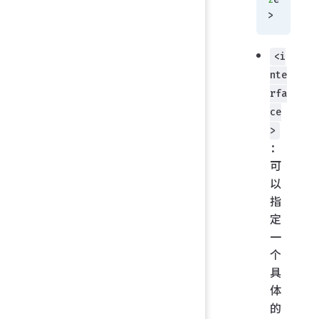
>
<i
nte
rfa
ce
>
：
可
以
指
定
一
个
具
体
的