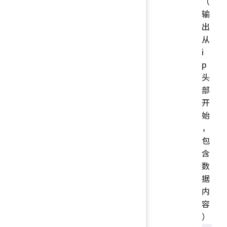
（
输
出
从
i
p
头
部
开
始
，
包
含
数
据
内
容
）