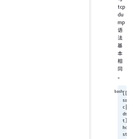
tcp
du
mp
语
法
基
本
相
同
。
[[
sr
c|
ds
t] 
ho
st 