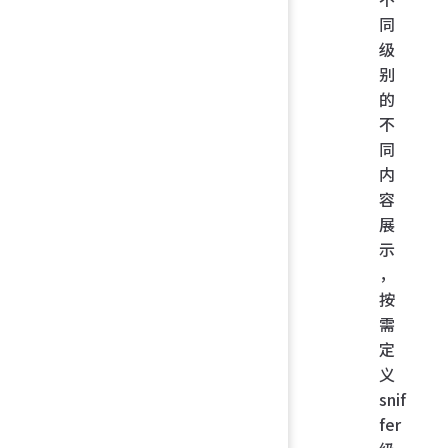
同
级
别
的
不
同
内
容
展
示
，
按
需
定
义
snif
fer