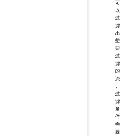
可
以
过
滤
出
想
要
过
滤
的
流
，
过
滤
条
件
需
要