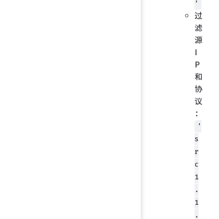
'
过
滤
源
I
P
和
协
议
：
'
s
r
c
1
.
1
.