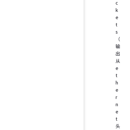
c
k
e
t
s
（
输
出
从
e
t
h
e
r
n
e
t
头