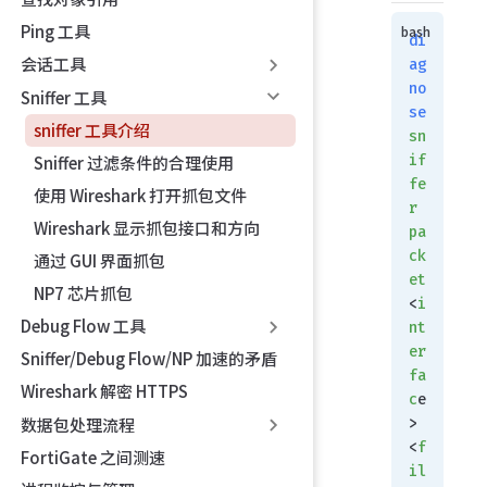
Ping 工具
di
会话工具
ag
no
Sniffer 工具
se
sniffer 工具介绍
sn
if
Sniffer 过滤条件的合理使用
fe
使用 Wireshark 打开抓包文件
r
Wireshark 显示抓包接口和方向
pa
ck
通过 GUI 界面抓包
et
NP7 芯片抓包
<
i
Debug Flow 工具
nt
er
Sniffer/Debug Flow/NP 加速的矛盾
fa
Wireshark 解密 HTTPS
c
e
数据包处理流程
> 
<
f
FortiGate 之间测速
il