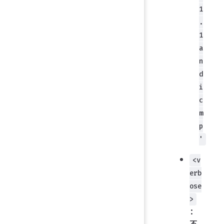
1
.
1
a
n
d
i
c
m
p
'
<v
erb
ose
>
：
不