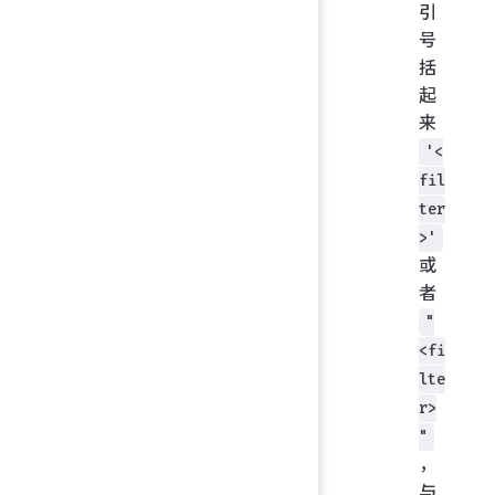
引
号
括
起
来
'<
fil
ter
>'
或
者
"
<fi
lte
r>
"
，
与