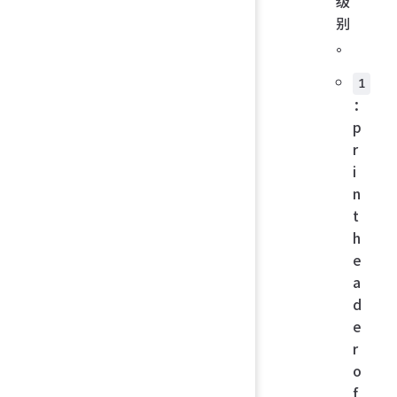
级
别
。
1
：
p
r
i
n
t
h
e
a
d
e
r
o
f