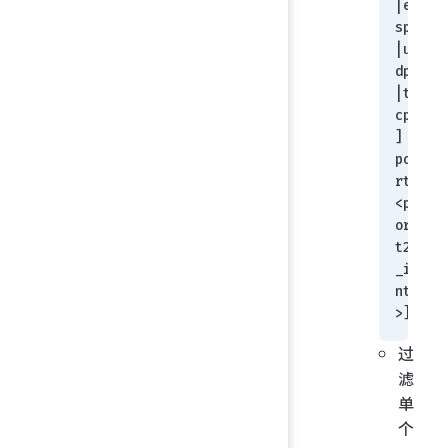
|e
sp
|u
dp
|t
cp
] 
po
rt 
<
p
or
t2
_i
nt
>
]
过
滤
单
个