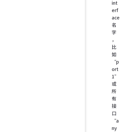
int
erf
ace
名
字
，
比
如
“p
ort
1”
或
所
有
接
口
“a
ny