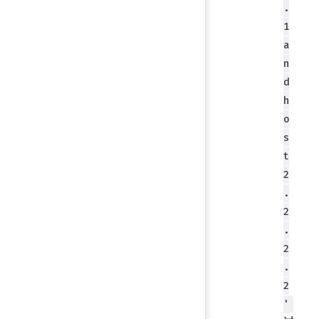
.
1
a
n
d
h
o
s
t
2
.
2
.
2
.
2
'