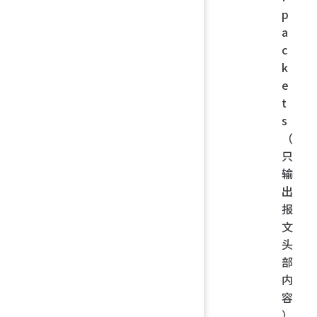
p
a
c
k
e
t
s
（
只
输
出
报
文
头
部
内
容
）