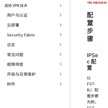
其他 VPN 技术
配
用户与认证
置
云部署
步
Security Fabric
骤
日志
常见问题
IPSe
c 配
故障排查
置
开局与日常维护
以
FGT-
附件
BJ 配
置步骤
为例，
FGT-