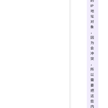
的
IP
地
址
对
象
，
因
为
会
冲
突
，
所
以
需
要
把
这
些
内