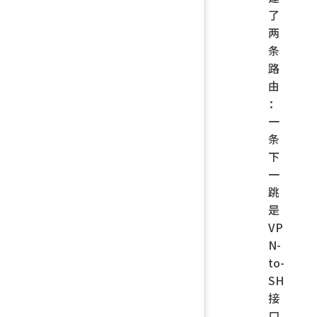
了
两
条
路
由
：
一
条
下
一
跳
是
VP
N-
to-
SH
接
口