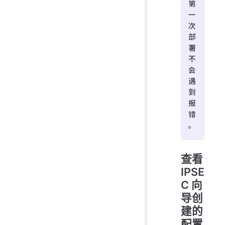
第
一
次
部
署
不
会
遇
到
报
错
。
查看
IPSE
C 向
导创
建的
配置