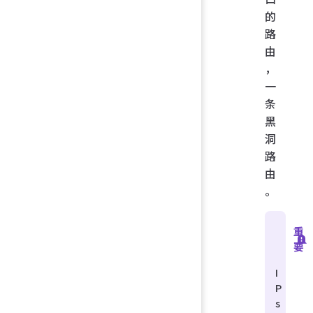
的
路
由
，
一
条
黑
洞
路
由
。
重
要
I
P
s