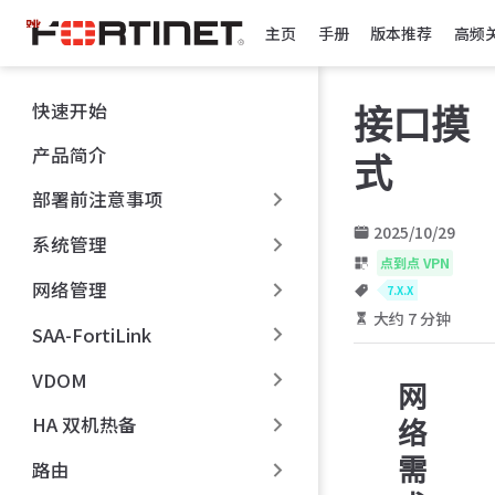
跳
主页
手册
版本推荐
高频
至
主
要
快速开始
接口摸
內
容
产品简介
式
部署前注意事项
2025/10/29
系统管理
点到点 VPN
网络管理
7.X.X
大约 7 分钟
SAA-FortiLink
VDOM
网
HA 双机热备
络
需
路由