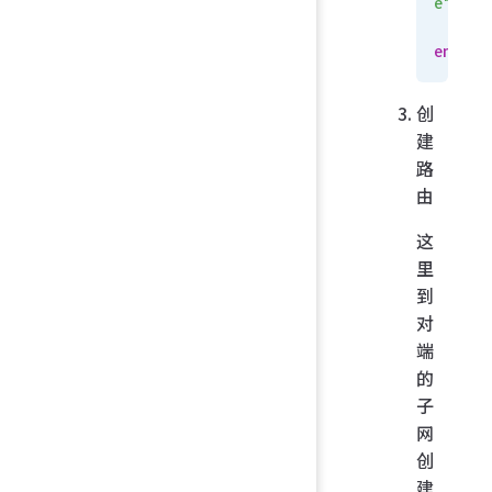
e"
    n
end
创
建
路
由
这
里
到
对
端
的
子
网
创
建