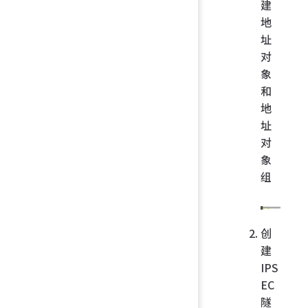
建
地
址
对
象
和
地
址
对
象
组
创
建
IPS
EC
隧