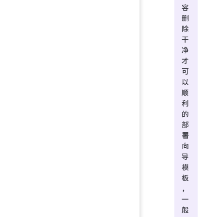
容
删
除
干
净
才
可
以
顺
利
的
部
署
向
导
模
板
，
一
般