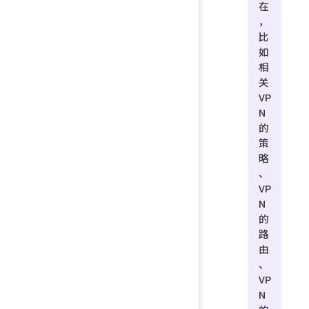
在
，
比
如
相
关
VP
N
的
策
略
、
VP
N
的
路
由
、
VP
N