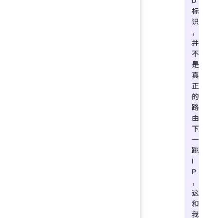
标
识
，
并
不
是
真
正
的
路
由
下
一
跳
I
P
，
这
和
我