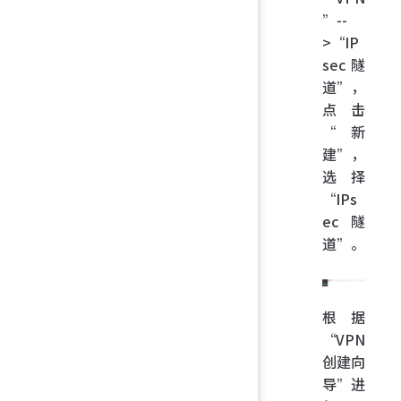
”--
>“IP
sec 隧
道”，
点击
“新
建”，
选择
“IPs
ec 隧
道”。
根据
“VPN
创建向
导”进