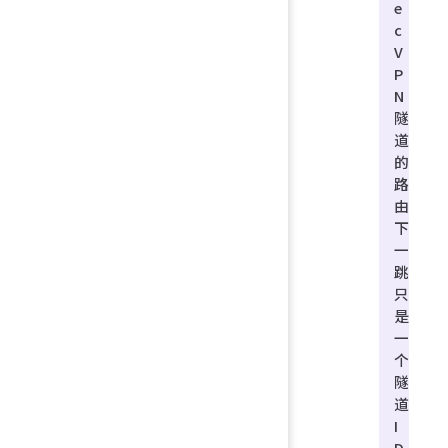
e
c
V
P
N
隧
道
的
路
由
下
一
跳
只
是
一
个
隧
道
I
D