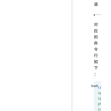
道
对
应
的
命
令
行
如
下
：
config
vpn
ipsec
phase1
interf