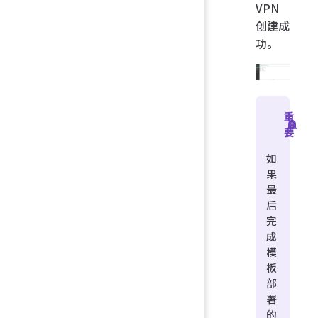
VPN
创建成
功。
重
要
如
果
最
后
完
成
模
板
部
署
的