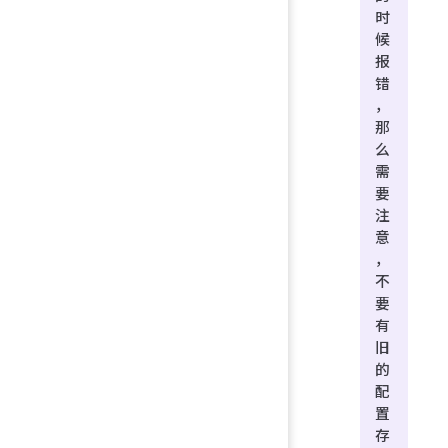
时
候
报
错
，
那
么
需
要
注
意
，
不
要
有
旧
的
配
置
存