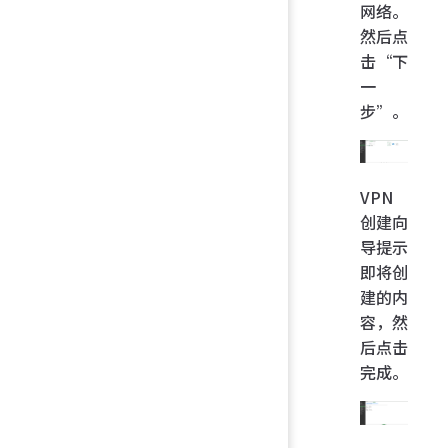
网络。
然后点
击“下
一
步”。
VPN
创建向
导提示
即将创
建的内
容，然
后点击
完成。