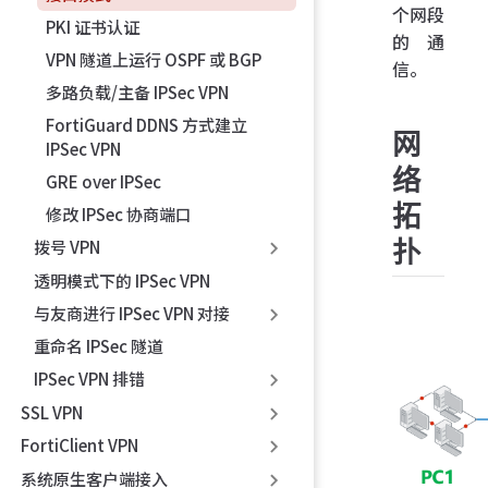
个网段
PKI 证书认证
的通
VPN 隧道上运行 OSPF 或 BGP
信。
多路负载/主备 IPSec VPN
FortiGuard DDNS 方式建立
网
IPSec VPN
络
GRE over IPSec
拓
修改 IPSec 协商端口
扑
拨号 VPN
透明模式下的 IPSec VPN
与友商进行 IPSec VPN 对接
重命名 IPSec 隧道
IPSec VPN 排错
SSL VPN
FortiClient VPN
系统原生客户端接入