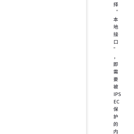
择
“
本
地
接
口
”
，
即
需
要
被
IPS
EC
保
护
的
内