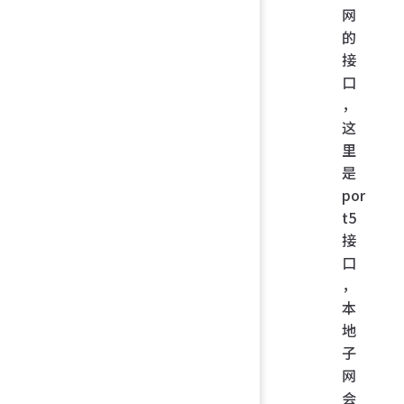
网
的
接
口
，
这
里
是
por
t5
接
口
，
本
地
子
网
会