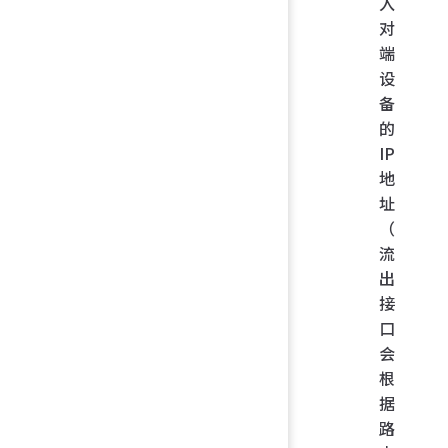
入
对
端
设
备
的
IP
地
址
（
流
出
接
口
会
根
据
路