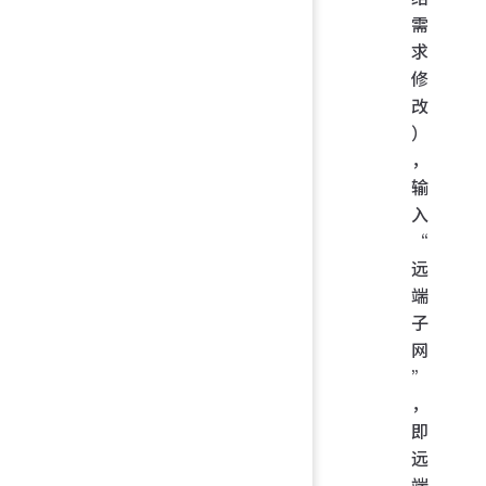
需
求
修
改
）
，
输
入
“
远
端
子
网
”
，
即
远
端