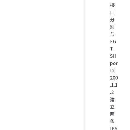
接
口
分
别
与
FG
T-
SH
por
t2
200
.1.1
.2
建
立
两
条
IPS