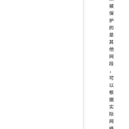
被
保
护
的
是
其
他
网
段
，
可
以
根
据
实
际
网
络