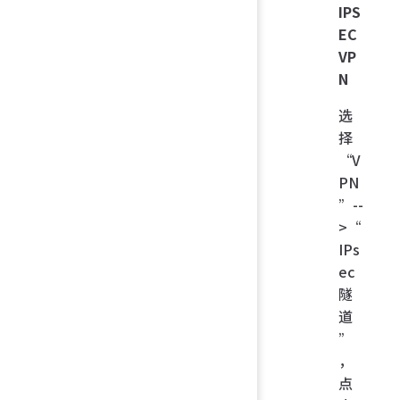
IPS
EC
VP
N
选
择
“V
PN
”--
>“
IPs
ec
隧
道
”
，
点