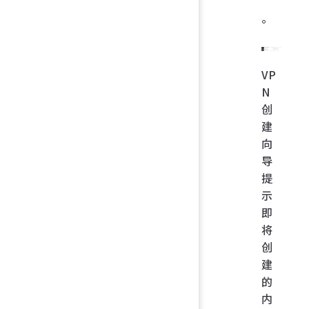
”
。
VP
N
创
建
向
导
提
示
即
将
创
建
的
内