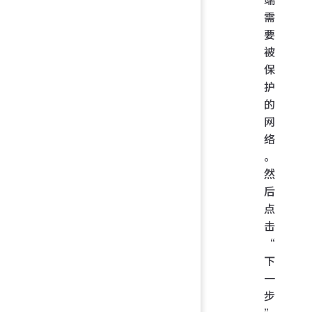
需
要
被
保
护
的
网
络
。
然
后
点
击
“
下
一
步