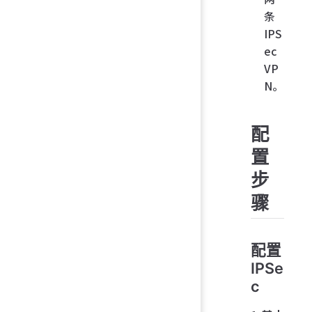
条
IPS
ec
VP
N。
配
置
步
骤
配置
IPSe
c