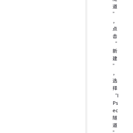
道
”
，
点
击
“
新
建
”
，
选
择
“I
Ps
ec
隧
道
”