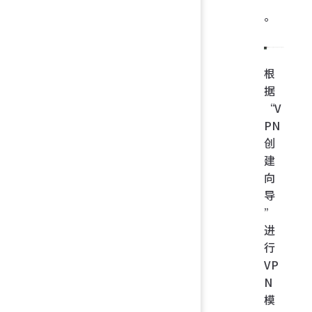
。
根
据
“V
PN
创
建
向
导
”
进
行
VP
N
模