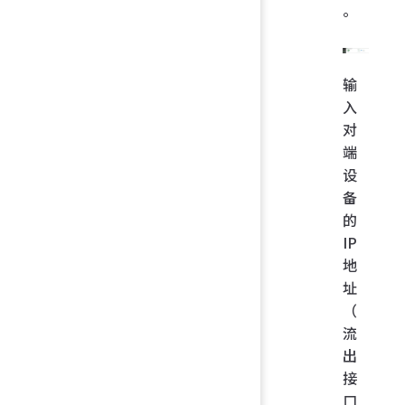
。
输
入
对
端
设
备
的
IP
地
址
（
流
出
接
口