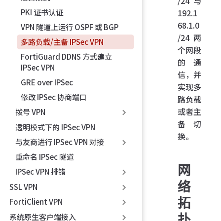
/24 与
192.1
PKI 证书认证
68.1.0
VPN 隧道上运行 OSPF 或 BGP
/24 两
多路负载/主备 IPSec VPN
个网段
FortiGuard DDNS 方式建立
的通
IPSec VPN
信，并
GRE over IPSec
实现多
修改 IPSec 协商端口
路负载
或者主
拨号 VPN
备切
透明模式下的 IPSec VPN
换。
与友商进行 IPSec VPN 对接
重命名 IPSec 隧道
网
IPSec VPN 排错
络
SSL VPN
拓
FortiClient VPN
扑
系统原生客户端接入