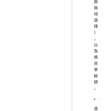
由
自
动
选
择
）
，
以
及
预
共
享
秘
钥
。
选