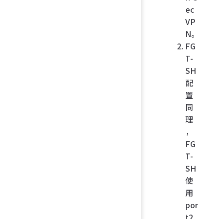
ec
VP
N。
FG
T-
SH
配
置
同
理
，
FG
T-
SH
使
用
por
t2