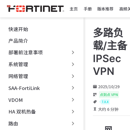
跳
主页
手册
版本推荐
高频
至
主
要
快速开始
多路负
內
容
产品简介
载/主备
部署前注意事项
IPSec
系统管理
VPN
网络管理
2025/10/29
SAA-FortiLink
点到点 VPN
VDOM
7.X.X
大约 6 分钟
HA 双机热备
路由
网