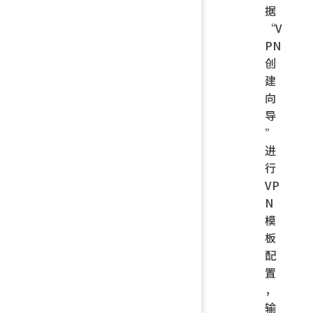
据
“V
PN
创
建
向
导
”
进
行
VP
N
模
板
配
置
，
输