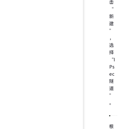
击
“
新
建
”
，
选
择
“I
Ps
ec
隧
道
”
。
根