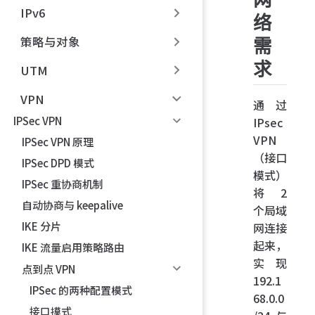
IPv6
络
策略与对象
需
求
UTM
VPN
通过
IPSec VPN
IPsec
VPN
IPSec VPN 原理
（接口
IPSec DPD 模式
模式）
IPSec 重协商机制
将 2
自动协商与 keepalive
个局域
IKE 分片
网连接
起来，
IKE 流量启用策略路由
实现
点到点 VPN
192.1
IPSec 的两种配置模式
68.0.0
接口摸式