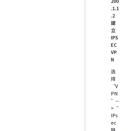
200
.1.1
.2
建
立
IPS
EC
VP
N
选
择
“V
PN
”--
>“
IPs
ec
隧