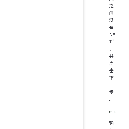
之
间
没
有
NA
T”
，
并
点
击
下
一
步
。
输