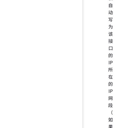
自
动
写
为
该
接
口
的
IP
所
在
的
IP
网
段
（
如
果