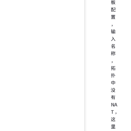
板
配
置
，
输
入
名
称
，
拓
扑
中
没
有
NA
T，
这
里