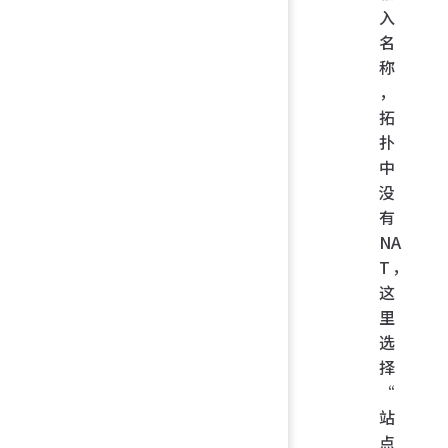
入
名
称
，
拓
扑
中
没
有
NA
T，
这
里
选
择
“
站
点