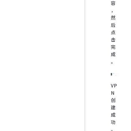
容
，
然
后
点
击
完
成
。
VP
N
创
建
成
功
。