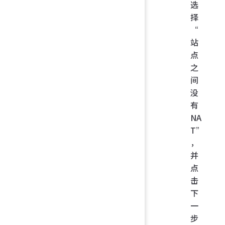
选
择
“
站
点
之
间
没
有
NA
T”
，
并
点
击
下
一
步