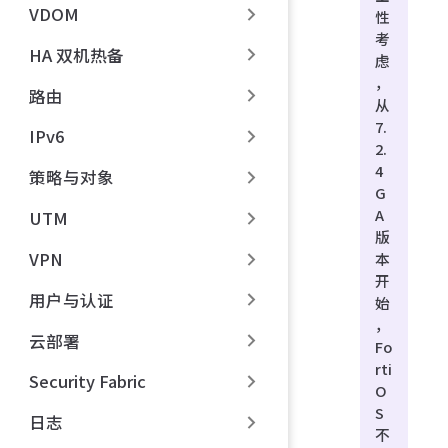
VDOM
性
考
HA 双机热备
虑
，
路由
从
7.
IPv6
2.
4
策略与对象
G
A
UTM
版
VPN
本
开
用户与认证
始
，
云部署
Fo
rti
Security Fabric
O
S
日志
不