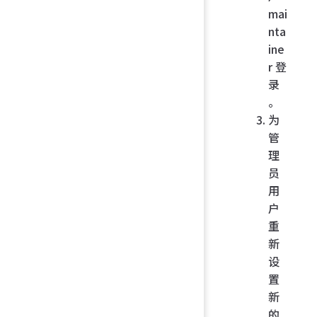
mai
nta
ine
r 登
录
。
为
管
理
员
用
户
重
新
设
置
新
的