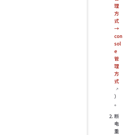
理
方
式
→
con
sol
e
管
理
方
式
）
。
断
电
重