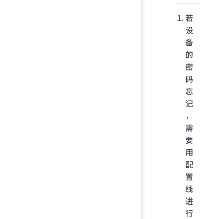
若
设
备
的
密
码
忘
记
，
需
要
用
配
置
线
进
行