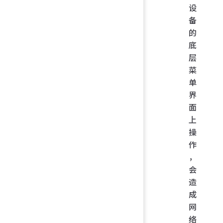
设
备
的
底
层
菜
单
界
面
上
操
作
，
会
造
成
网
络