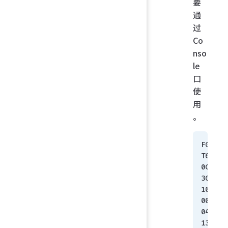
要
通
过
Co
nso
le
口
使
用
。
FG
T6
0C
3G
10
00
04
13 