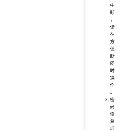
中
断
，
请
在
方
便
断
网
时
操
作
。
密
码
恢
复
后