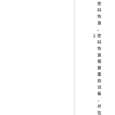
密
码
恢
复
。
密
码
恢
复
需
要
重
启
设
备
，
并
在