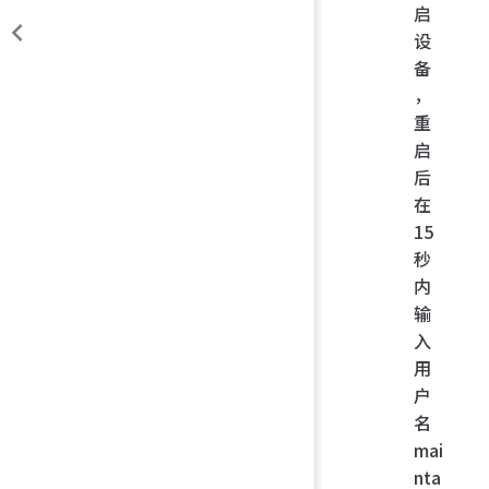
启
设
备
，
重
启
后
在
15
秒
内
输
入
用
户
名
mai
nta