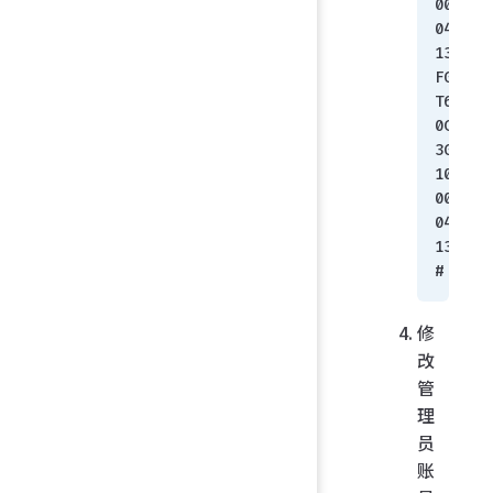
00
04
13
FG
T6
0C
3G
10
00
04
13 
#
修
改
管
理
员
账