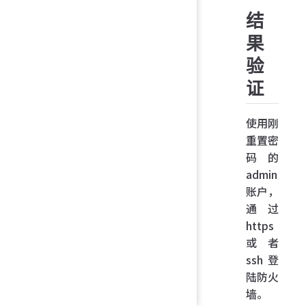
结
果
验
证
使用刚
重置密
码的
admin
账户，
通过
https
或者
ssh 登
陆防火
墙。