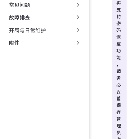
再
常见问题
支
持
故障排查
密
开局与日常维护
码
恢
附件
复
功
能
，
请
务
必
妥
善
保
存
管
理
员