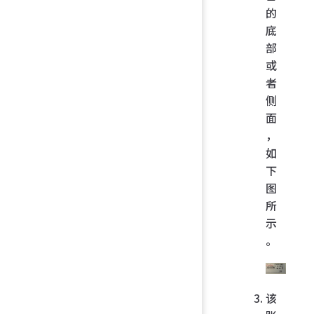
的
底
部
或
者
侧
面
，
如
下
图
所
示
。
该