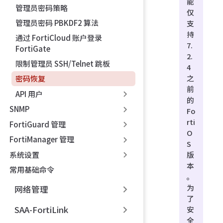
能
管理员密码策略
仅
管理员密码 PBKDF2 算法
支
持
通过 FortiCloud 账户登录
7.
FortiGate
2.
限制管理员 SSH/Telnet 跳板
4
之
密码恢复
前
API 用户
的
SNMP
Fo
rti
FortiGuard 管理
O
FortiManager 管理
S
系统设置
版
本
常用基础命令
。
为
网络管理
了
SAA-FortiLink
安
全