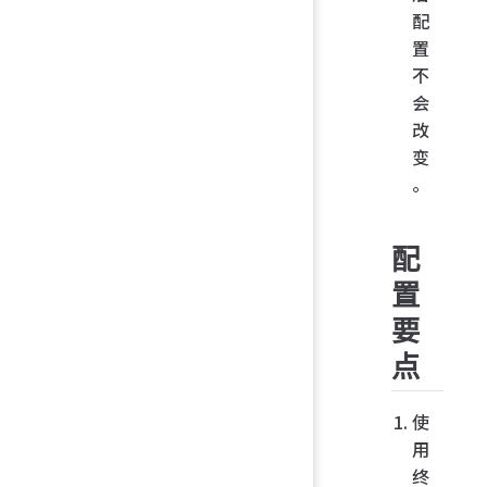
配
置
不
会
改
变
。
配
置
要
点
使
用
终