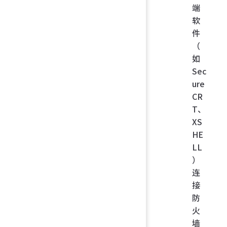
端
软
件
（
如
Sec
ure
CR
T、
XS
HE
LL
）
连
接
防
火
墙