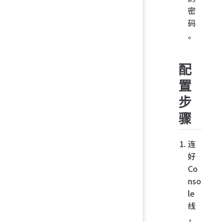
密
码
。
配
置
步
骤
连
好
Co
nso
le
线
，