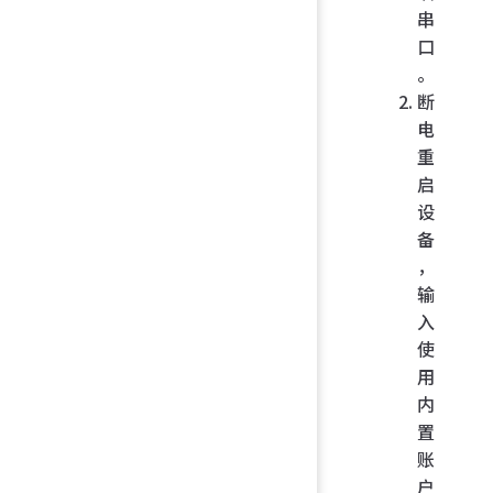
串
口
。
断
电
重
启
设
备
，
输
入
使
用
内
置
账
户