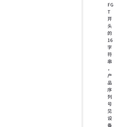
FG
T
开
头
的
16
字
符
串
，
产
品
序
列
号
见
设
备