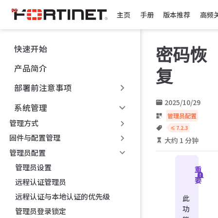
跳
主页
手册
版本推荐
高频
至
主
要
快速开始
密码恢
內
容
产品简介
复
部署前注意事项
2025/10/29
系统管理
管理员配置
管理方式
≤ 7.2.3
固件与配置管理
大约 1 分钟
管理员配置
管理员设置
重
要
远程认证管理员
远程认证与本地认证的优先级
此
功
管理员登录锁定