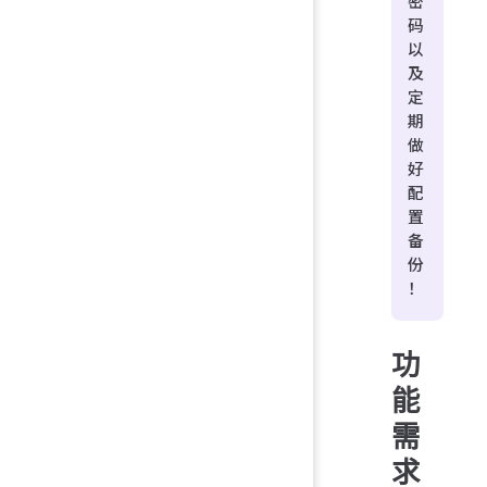
密
码
以
及
定
期
做
好
配
置
备
份
！
功
能
需
求