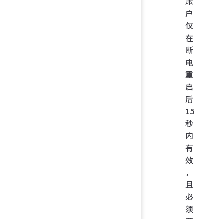
账
户
仅
在
断
电
重
启
后
15
秒
内
有
效
，
且
必
须