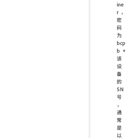
ine
r，
密
码
为
bcp
b +
该
设
备
的
SN
号
，
通
常
是
以