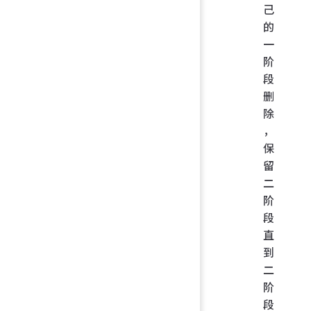
己
的
一
阶
段
删
除
，
保
留
二
阶
段
直
到
二
阶
段