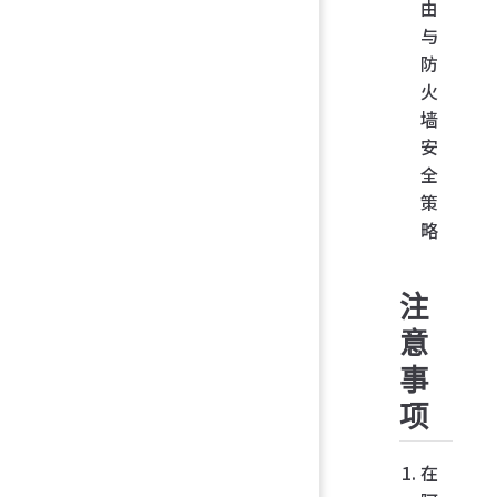
由
与
防
火
墙
安
全
策
略
注
意
事
项
在