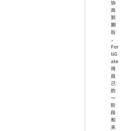
协
商
到
期
后
，
For
tiG
ate
将
自
己
的
一
阶
段
和
关