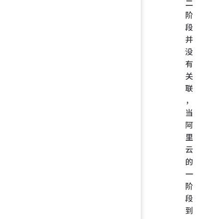
二
阶
段
并
没
有
关
联
，
当
阿
里
云
的
一
阶
段
到