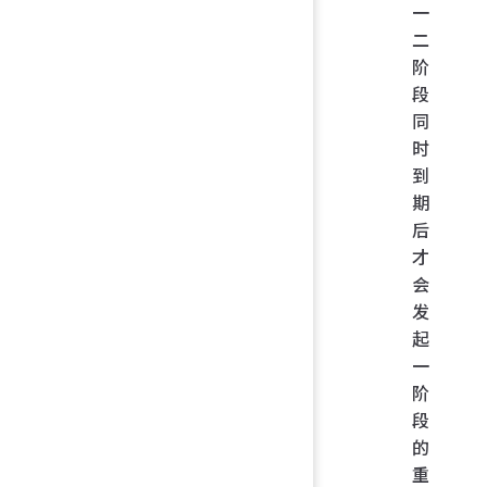
一
二
阶
段
同
时
到
期
后
才
会
发
起
一
阶
段
的
重