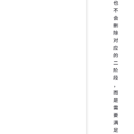
也
不
会
删
除
对
应
的
二
阶
段
，
而
是
需
要
满
足