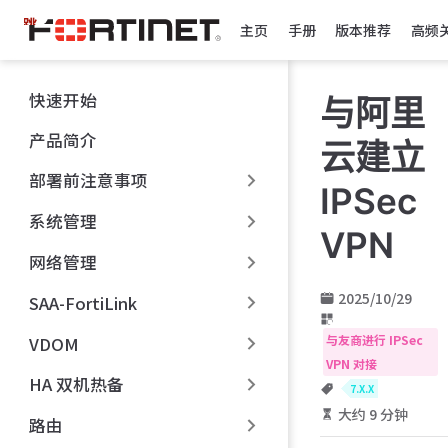
跳
主页
手册
版本推荐
高频
至
主
要
快速开始
与阿里
內
容
产品简介
云建立
部署前注意事项
IPSec
系统管理
VPN
网络管理
2025/10/29
SAA-FortiLink
与友商进行 IPSec
VDOM
VPN 对接
HA 双机热备
7.X.X
大约 9 分钟
路由