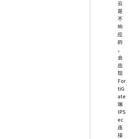
云
是
不
响
应
的
。
会
出
现
For
tiG
ate
端
IPS
ec
连
接