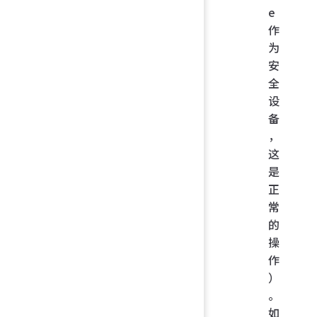
e
作
为
安
全
设
备
，
这
是
正
常
的
操
作
）
。
如