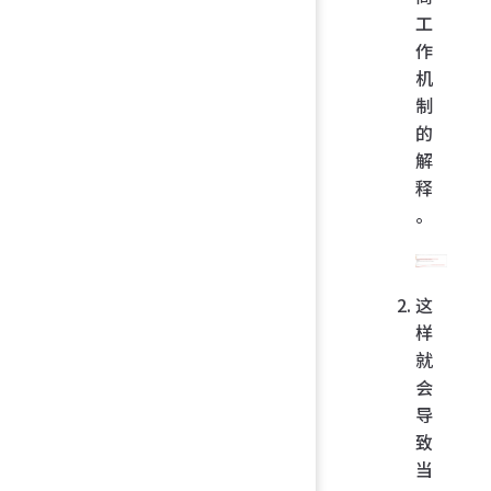
工
作
机
制
的
解
释
。
这
样
就
会
导
致
当