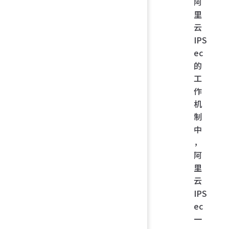
阿
里
云
IPS
ec
的
工
作
机
制
中
，
阿
里
云
IPS
ec
一