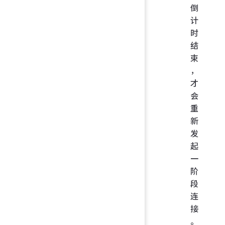
倒
计
时
结
束
，
才
会
重
新
发
起
一
阶
段
连
接
。