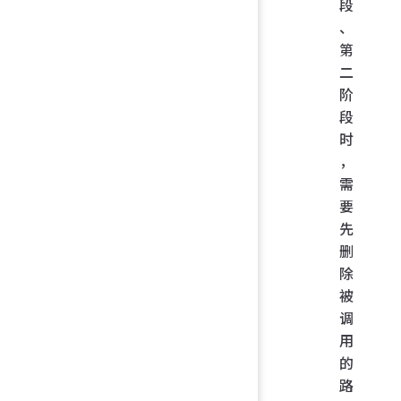
段
、
第
二
阶
段
时
，
需
要
先
删
除
被
调
用
的
路