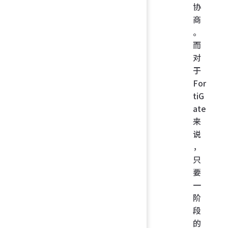
协
商
。
而
对
于
For
tiG
ate
来
说
，
只
要
一
阶
段
的