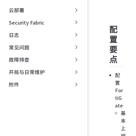
云部署
Security Fabric
配
日志
置
常见问题
要
点
故障排查
开局与日常维护
配
置
附件
For
tiG
ate
基
本
上
网