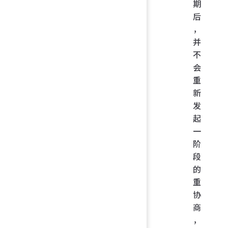
期
后
，
并
不
会
重
新
发
起
一
阶
段
的
重
协
商
，