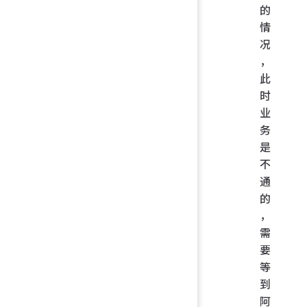
的
情
况
，
此
时
业
务
是
不
通
的
，
需
要
等
到
阿