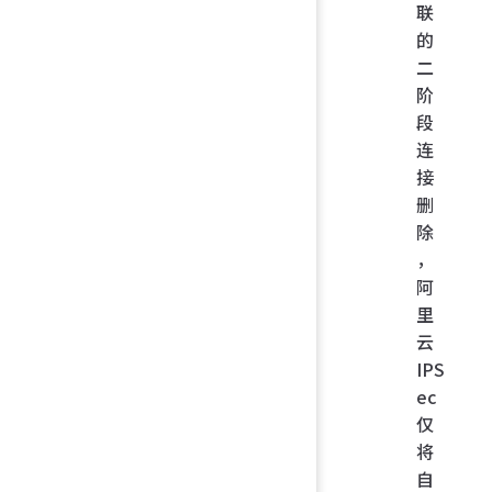
联
的
二
阶
段
连
接
删
除
，
阿
里
云
IPS
ec
仅
将
自