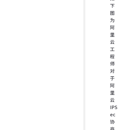
下
图
为
阿
里
云
工
程
师
对
于
阿
里
云
IPS
ec
协
商