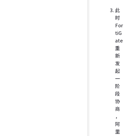
此
时
For
tiG
ate
重
新
发
起
一
阶
段
协
商
，
阿
里