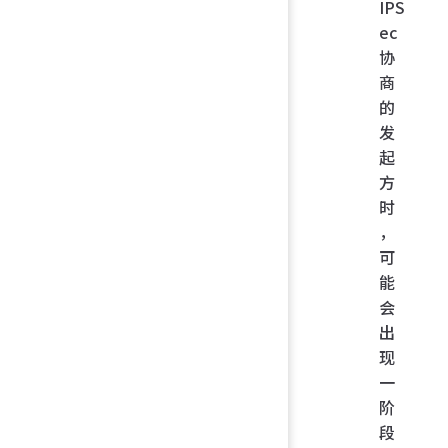
IPS
ec
协
商
的
发
起
方
时
，
可
能
会
出
现
一
阶
段