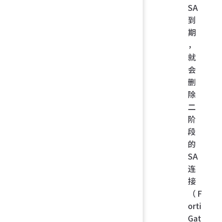
SA
到
期
，
就
会
删
除
二
阶
段
的
SA
连
接
（F
orti
Gat