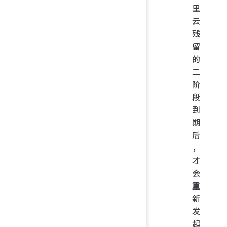
里
云
残
留
的
二
阶
段
到
期
后
，
才
会
重
新
发
起