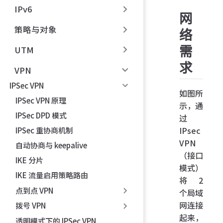
IPv6
网
策略与对象
络
需
UTM
求
VPN
IPSec VPN
如图所
IPSec VPN 原理
示，通
IPSec DPD 模式
过
IPsec
IPSec 重协商机制
VPN
自动协商与 keepalive
（接口
IKE 分片
模式）
IKE 流量启用策略路由
将 2
点到点 VPN
个局域
网连接
拨号 VPN
起来，
透明模式下的 IPSec VPN