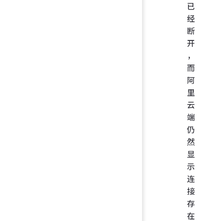
已
经
断
开
，
而
阿
里
云
端
仍
然
显
示
连
接
存
在