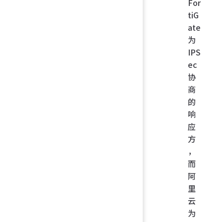
For
tiG
ate
为
IPS
ec
协
商
的
响
应
方
，
而
阿
里
云
为