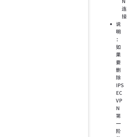
N
连
接
说
明
：
如
果
要
删
除
IPS
EC
VP
N
第
一
阶