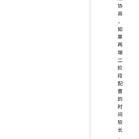
协
商
，
如
果
两
端
二
阶
段
配
置
的
时
间
较
长
，