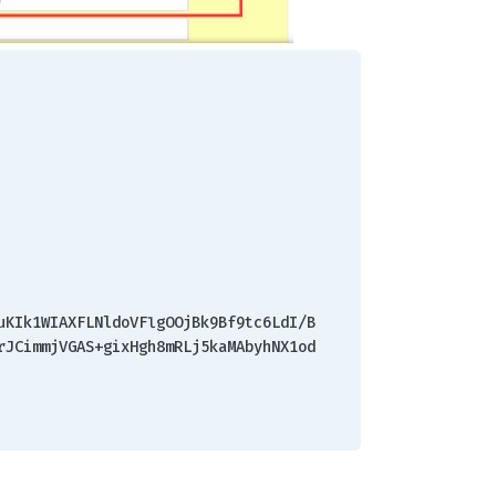
uKIk1WIAXFLNldoVFlgOOjBk9Bf9tc6LdI/B
rJCimmjVGAS+gixHgh8mRLj5kaMAbyhNX1od