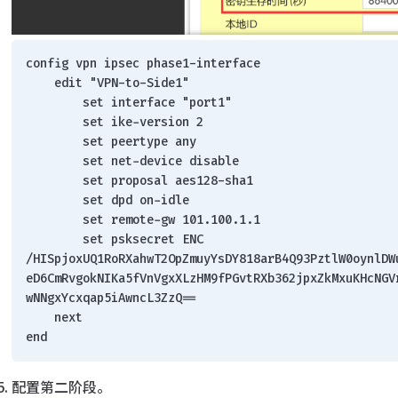
config vpn ipsec phase1-interface
    edit "VPN-to-Side1"
        set interface "port1"
        set ike-version 2
        set peertype any
        set net-device disable
        set proposal aes128-sha1
        set dpd on-idle
        set remote-gw 101.100.1.1
        set psksecret ENC 
/HISpjoxUQ1RoRXahwT2OpZmuyYsDY818arB4Q93PztlW0oynlDW
eD6CmRvgokNIKa5fVnVgxXLzHM9fPGvtRXb362jpxZkMxuKHcNGV
wNNgxYcxqap5iAwncL3ZzQ==
    next
end
配置第二阶段。