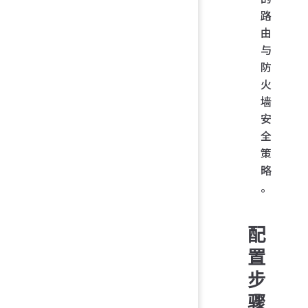
路
由
与
防
火
墙
安
全
策
略
。
配
置
步
骤