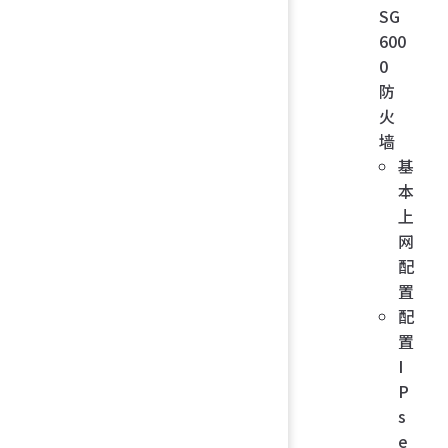
SG
600
0
防
火
墙
基
本
上
网
配
置
配
置
I
P
s
e