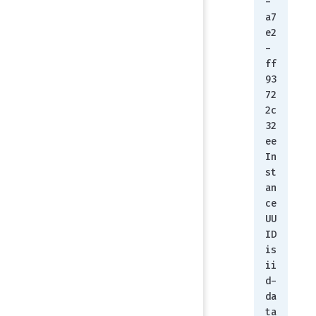
-
a7
e2
-
ff
93
72
2c
32
ee
In
st
an
ce 
UU
ID 
is 
ii
d-
da
ta