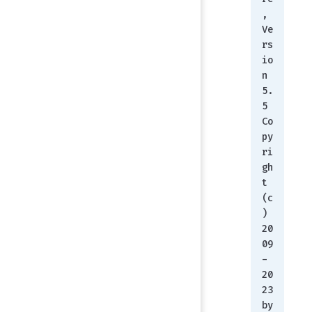
, 
Ve
rs
io
n 
5.
5
Co
py
ri
gh
t 
(c
) 
20
09
-
20
23 
by 