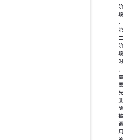
阶
段
、
第
二
阶
段
时
，
需
要
先
删
除
被
调
用
的