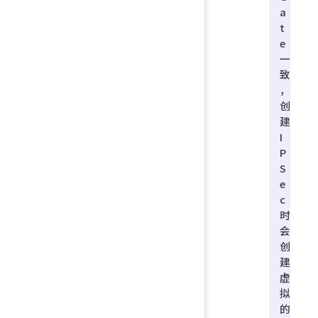
a
t
e
一
致
，
创
建
I
P
S
e
c
时
会
创
建
虚
拟
的