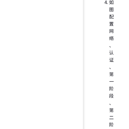
如
图
配
置
网
络
、
认
证
、
第
一
阶
段
、
第
二
阶