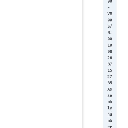
00
-
VM
00 
S/
N: 
00
10
08
26
87
15
27
85 
As
se
mb
ly 
nu
mb
er