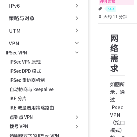
VPN 对接
IPv6
7.X.X
大约 11 分钟
策略与对象
UTM
网
VPN
络
IPSec VPN
需
IPSec VPN 原理
求
IPSec DPD 模式
IPSec 重协商机制
如图所
自动协商与 keepalive
示，通
IKE 分片
过
IPsec
IKE 流量启用策略路由
VPN
点到点 VPN
（接口
拨号 VPN
模式）
透明模式下的 IPSec VPN