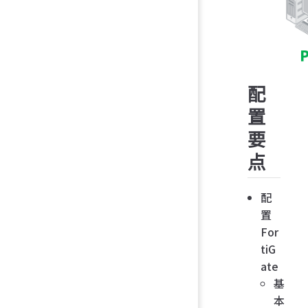
配
置
要
点
配
置
For
tiG
ate
基
本