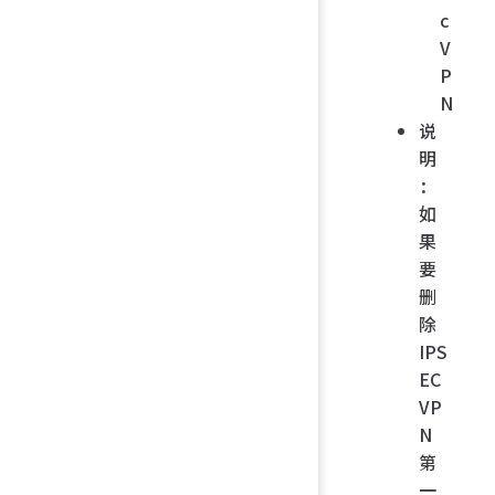
c
V
P
N
说
明
：
如
果
要
删
除
IPS
EC
VP
N
第
一