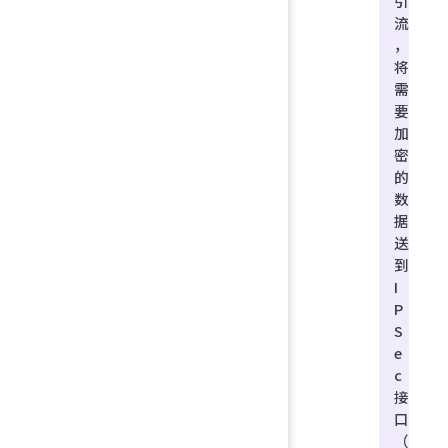
引
流
，
将
需
要
加
密
的
数
据
送
到
I
P
S
e
c
接
口
（