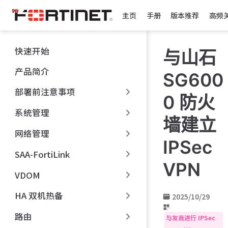
跳
主页
手册
版本推荐
高频
至
主
要
快速开始
与山石
內
容
产品简介
SG600
部署前注意事项
0 防火
系统管理
墙建立
网络管理
IPSec
SAA-FortiLink
VPN
VDOM
HA 双机热备
2025/10/29
路由
与友商进行 IPSec