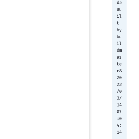
d5
Bu
il
t 
by 
bu
il
dm
as
te
r8 
20
23
/0
3/
14 
07
:0
4:
14