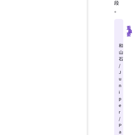
段
。
重
要
和
山
石
/
J
u
n
i
p
e
r
/
P
a