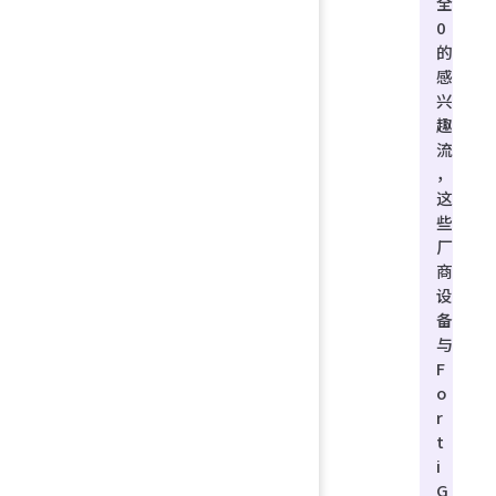
全
0
的
感
兴
趣
流
，
这
些
厂
商
设
备
与
F
o
r
t
i
G