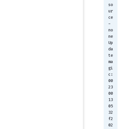
so
ur
ce
-
no
ne
Up
da
te 
ma
gi
c: 
00
23
00
13
05
32
f2
02