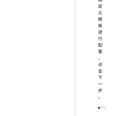
定
义
模
板
进
行
配
置
，
点
击
下
一
步
。