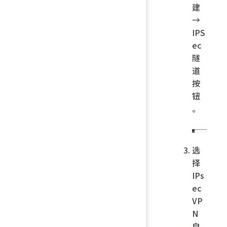
建
→
IPS
ec
隧
道
按
钮
。
选
择
IPs
ec
VP
N
自