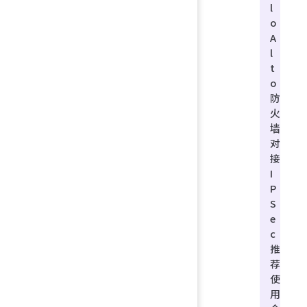
l
o
A
l
t
o
防
火
墙
对
接
I
P
S
e
c
推
荐
使
用