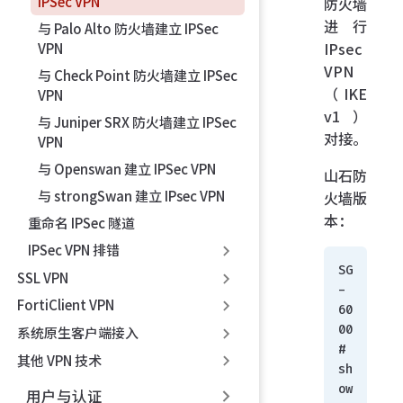
IPSec VPN
防火墙
进行
与 Palo Alto 防火墙建立 IPSec
IPsec
VPN
VPN
与 Check Point 防火墙建立 IPSec
（IKE
VPN
v1）
与 Juniper SRX 防火墙建立 IPSec
对接。
VPN
与 Openswan 建立 IPSec VPN
山石防
与 strongSwan 建立 IPsec VPN
火墙版
本：
重命名 IPSec 隧道
IPSec VPN 排错
SG
SSL VPN
-
FortiClient VPN
60
00
系统原生客户端接入
# 
其他 VPN 技术
sh
ow 
用户与认证