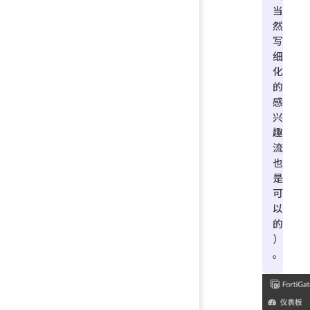
当
然
写
细
化
的
感
兴
趣
流
也
是
可
以
的
）
。