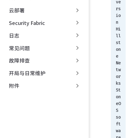
ve
rs
云部署
io
Security Fabric
n 
Hi
日志
ll
st
常见问题
on
e 
故障排查
Ne
tw
开局与日常维护
or
ks 
附件
St
on
eO
S 
so
ft
wa
re