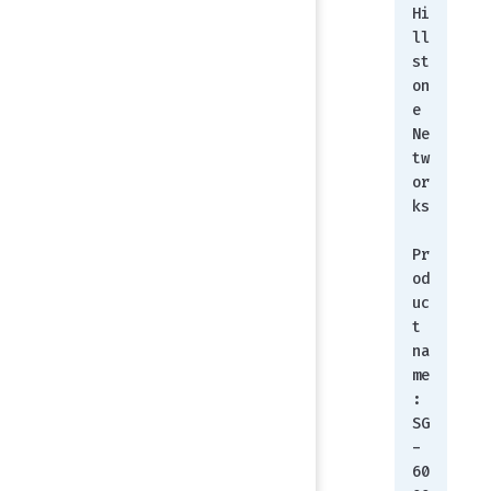
Hi
ll
st
on
e 
Ne
tw
or
ks
Pr
od
uc
t 
na
me
: 
SG
-
60