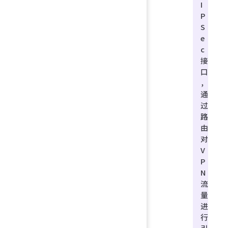
I
P
S
e
c
接
口
，
通
过
路
由
对
V
P
N
流
量
进
行