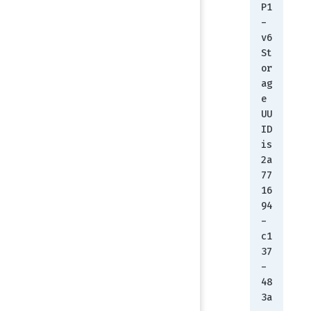
P1
-
v6
St
or
ag
e 
UU
ID 
is 
2a
77
16
94
-
c1
37
-
48
3a